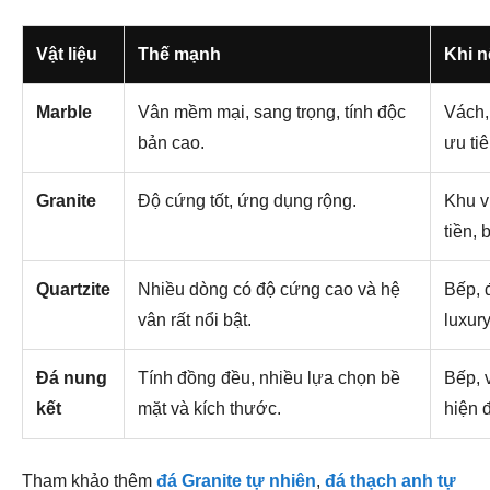
Vật liệu
Thế mạnh
Khi n
Marble
Vân mềm mại, sang trọng, tính độc
Vách, 
bản cao.
ưu ti
Granite
Độ cứng tốt, ứng dụng rộng.
Khu v
tiền, 
Quartzite
Nhiều dòng có độ cứng cao và hệ
Bếp, 
vân rất nổi bật.
luxur
Đá nung
Tính đồng đều, nhiều lựa chọn bề
Bếp, 
kết
mặt và kích thước.
hiện 
Tham khảo thêm
đá Granite tự nhiên
,
đá thạch anh tự