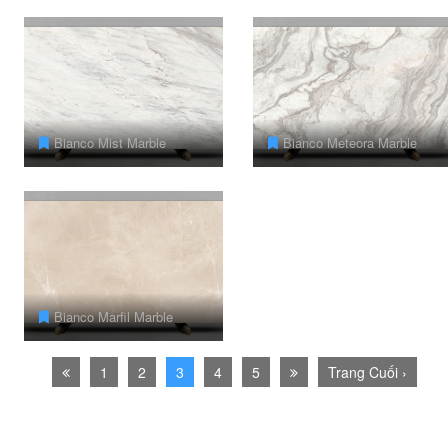
Bianco Mist Marble
Bianco Meteora Marble
Bianco Marfil Marble
1
2
3
4
5
Trang Cuối ›