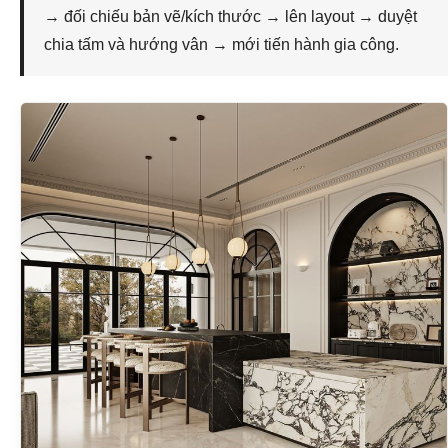
→ đối chiếu bản vẽ/kích thước → lên layout → duyệt
chia tấm và hướng vân → mới tiến hành gia công.