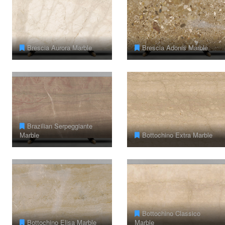
Brescia Aurora Marble
Brescia Adonis Marble
Brazilian Serpeggiante
Marble
Bottochino Extra Marble
Bottochino Classico
Bottochino Elisa Marble
Marble