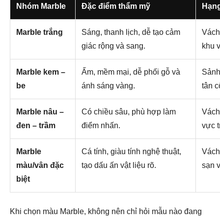
Nhóm Marble
Đặc điểm thẩm mỹ
Hạng
Marble trắng
Sáng, thanh lịch, dễ tạo cảm
Vách
giác rộng và sang.
khu v
Marble kem –
Ấm, mềm mại, dễ phối gỗ và
Sảnh,
be
ánh sáng vàng.
tân c
Marble nâu –
Có chiều sâu, phù hợp làm
Vách,
đen – trầm
điểm nhấn.
vực t
Marble
Cá tính, giàu tính nghệ thuật,
Vách
màu/vân đặc
tạo dấu ấn vật liệu rõ.
sạn v
biệt
Khi chọn màu Marble, không nên chỉ hỏi mẫu nào đang