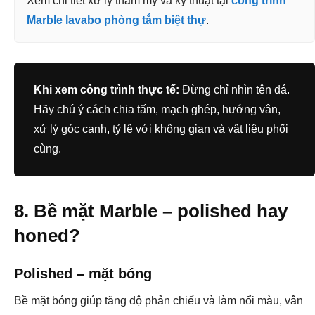
Xem chi tiết xử lý thẩm mỹ và kỹ thuật tại
công trình
Marble lavabo phòng tắm biệt thự
.
Khi xem công trình thực tế:
Đừng chỉ nhìn tên đá.
Hãy chú ý cách chia tấm, mạch ghép, hướng vân,
xử lý góc cạnh, tỷ lệ với không gian và vật liệu phối
cùng.
8. Bề mặt Marble – polished hay
honed?
Polished – mặt bóng
Bề mặt bóng giúp tăng độ phản chiếu và làm nổi màu, vân