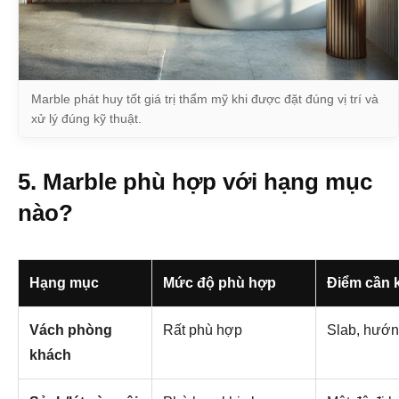
Marble phát huy tốt giá trị thẩm mỹ khi được đặt đúng vị trí và
xử lý đúng kỹ thuật.
5. Marble phù hợp với hạng mục
nào?
Hạng mục
Mức độ phù hợp
Điểm cần k
Vách phòng
Rất phù hợp
Slab, hướn
khách