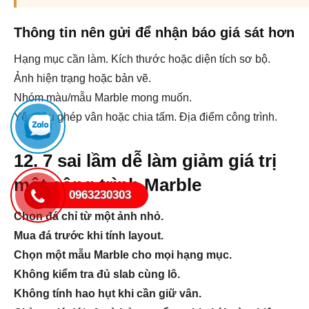
Thông tin nên gửi để nhận báo giá sát hơn
Hạng mục cần làm.
Kích thước hoặc diện tích sơ bộ.
Ảnh hiện trạng hoặc bản vẽ.
Nhóm màu/mẫu Marble mong muốn.
Yêu cầu ghép vân hoặc chia tấm.
Địa điểm công trình.
12. 7 sai lầm dễ làm giảm giá trị
một công trình Marble
0963230303
Chọn đá chỉ từ một ảnh nhỏ.
Mua đá trước khi tính layout.
Tư vấn chọn đá theo
công trình
Chọn một mẫu Marble cho mọi hạng mục.
Đã đặt Gửi ảnh hiện trạng, kích thước hoặc bản vẽ đ
Không kiểm tra đủ slab cùng lô.
9 phút trước trước
Không tính hao hụt khi cần giữ vân.