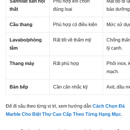
Sảnh/lát sàn nội
Phù hợp khi chọn
Mật độ đi l
thất
đúng loại
bảo dưỡng
Cầu thang
Phù hợp có điều kiện
Mức sử dụng
Lavabo/phòng
Rất tốt về thẩm mỹ
Chống thấm
tắm
lý cạnh.
Thang máy
Rất phù hợp
Phối inox, 
mạch.
Bàn bếp
Cần cân nhắc kỹ
Axit, dầu m
Để đi sâu theo từng vị trí, xem hướng dẫn
Cách Chọn Đá
Marble Cho Biệt Thự Cao Cấp Theo Từng Hạng Mục
.