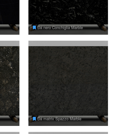
Đá nero Conchiglia Marble
Đá matrix Spazzo Marble