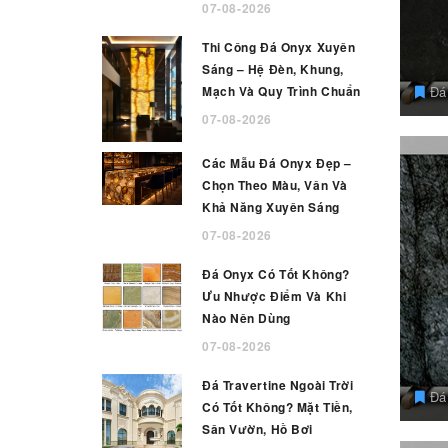
07-08-2026
Thi Công Đá Onyx Xuyên
Sáng – Hệ Đèn, Khung,
Mạch Và Quy Trình Chuẩn
Đá
07-08-2026
Các Mẫu Đá Onyx Đẹp –
Chọn Theo Màu, Vân Và
Khả Năng Xuyên Sáng
07-08-2026
Đá Onyx Có Tốt Không?
Ưu Nhược Điểm Và Khi
Nào Nên Dùng
07-08-2026
Đá Travertine Ngoài Trời
Đá
Có Tốt Không? Mặt Tiền,
Sân Vườn, Hồ Bơi