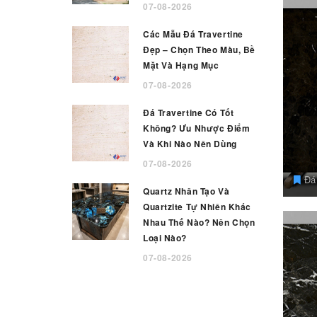
07-08-2026
Các Mẫu Đá Travertine
Đẹp – Chọn Theo Màu, Bề
Mặt Và Hạng Mục
07-08-2026
Đá Travertine Có Tốt
Không? Ưu Nhược Điểm
Và Khi Nào Nên Dùng
07-08-2026
Đá 
Quartz Nhân Tạo Và
Quartzite Tự Nhiên Khác
Nhau Thế Nào? Nên Chọn
Loại Nào?
07-08-2026