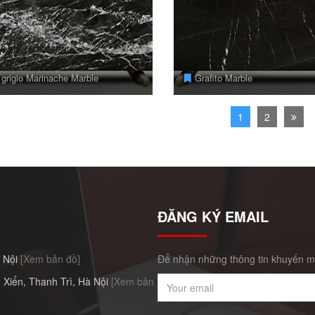
grigio Marinache Marble
Grafito Marble
1
2
ĐĂNG KÝ EMAIL
à Nội
[Xem bản đồ]
Để nhận những thông tin khuyến mã
 Xiển, Thanh Trì, Hà Nội
[Xem bản