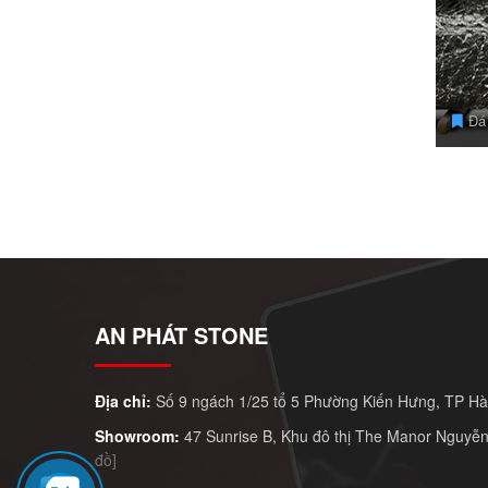
Đá 
AN PHÁT STONE
Địa chỉ:
Số 9 ngách 1/25 tổ 5 Phường Kiến Hưng, TP H
Showroom:
47 Sunrise B, Khu đô thị The Manor Nguyễn
đồ]