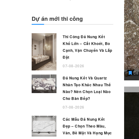
Dự án mới thi công
Thi Công Đá Nung Kết
Khổ Lớn – Cắt Khoét, Bo
Cạnh, Vận Chuyển Và Lắp
Đặt
07-08-2026
Đá 
Đá Nung Kết Và Quartz
Nhân Tạo Khác Nhau Thế
Nào? Nên Chọn Loại Nào
Cho Bàn Bếp?
07-08-2026
Các Mẫu Đá Nung Kết
Đẹp – Chọn Theo Màu,
Vân, Bề Mặt Và Hạng Mục