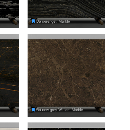
Đá serengeti Marble
Đá new grey William Marble