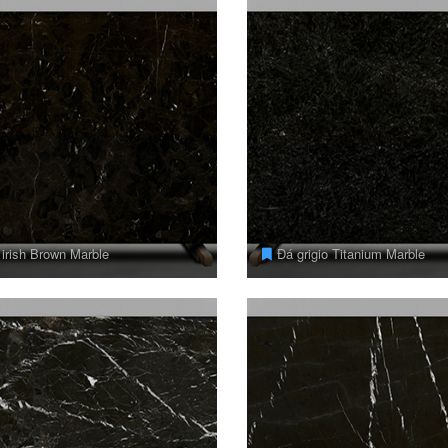
irish Brown Marble
Đá grigio Titanium Marble