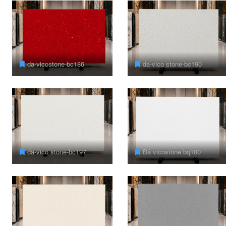
da-vicostone-bc186
da-vico stone-bc190
da-vico stone-bc197
Đá vicostone bq100