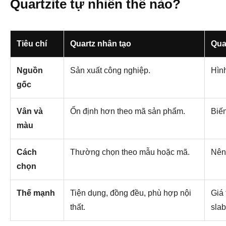
Quartzite tự nhiên thế nào?
Tiêu chí
Quartz nhân tạo
Qua
Nguồn
Sản xuất công nghiệp.
Hình
gốc
Vân và
Ổn định hơn theo mã sản phẩm.
Biến
màu
Cách
Thường chọn theo mẫu hoặc mã.
Nên 
chọn
Thế mạnh
Tiện dụng, đồng đều, phù hợp nội
Giá 
thất.
slab