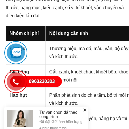
thước, hạng mục, kiểu cạnh, số vị trí khoét, vận chuyển và
điều kiện lắp đặt.
Nhóm chi phí
Nội dung cần tính
Vật liệu
Thương hiệu, mã đá, màu, vân, độ dày
và kích thước.
Gia công
Cắt, cạnh, khoét chậu, khoét bếp, khoé
vòi và mối nối.
0963230303
Hao hụt
Phần phát sinh do chia tấm, bố trí mối 
Tư vấn chọn đá theo
và kích thước.
công trình
Đã đặt Gửi ảnh hiện trạng, kích thước hoặc bản vẽ đ
4 phút trước trước
Vận chuyển –
Đóng kiện, vận chuyển, nâng hạ và thi
lắp đặt
công.