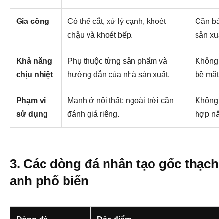
Gia công
Có thể cắt, xử lý cạnh, khoét
Cần bả
chậu và khoét bếp.
sản xu
Khả năng
Phụ thuộc từng sản phẩm và
Không 
chịu nhiệt
hướng dẫn của nhà sản xuất.
bề mặt
Phạm vi
Mạnh ở nội thất; ngoài trời cần
Không 
sử dụng
đánh giá riêng.
hợp nắ
3. Các dòng đá nhân tạo gốc thạch
anh phổ biến