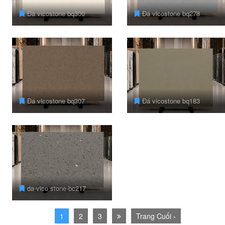
Đá vicostone bq300
Đá vicostone bq278
Đá vicostone bq307
Đá vicostone bq183
da-vico stone-bc217
1
2
3
Trang Cuối ›