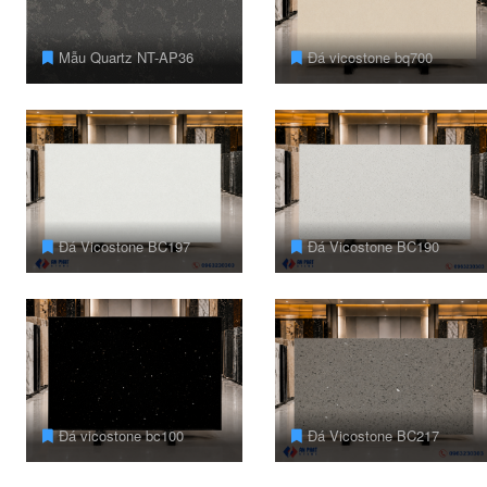
Mẫu Quartz NT-AP36
Đá vicostone bq700
Đá Vicostone BC197
Đá Vicostone BC190
Đá vicostone bc100
Đá Vicostone BC217