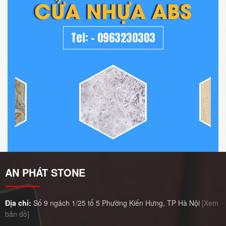
CỬA NHỰA ABS
Tel:
-
0963230303
AN PHÁT STONE
Địa chỉ:
Số 9 ngách 1/25 tổ 5 Phường Kiến Hưng, TP Hà Nội
[Xem
bản đồ]