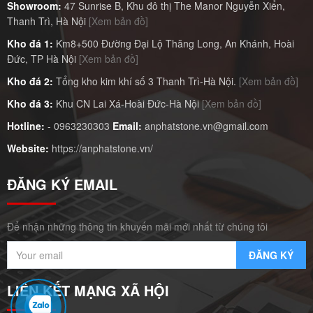
Showroom:
47 Sunrise B, Khu đô thị The Manor Nguyễn Xiển,
Thanh Trì, Hà Nội
[Xem bản đồ]
Kho đá 1:
Km8+500 Đường Đại Lộ Thăng Long, An Khánh, Hoài
Đức, TP Hà Nội
[Xem bản đồ]
Kho đá 2:
Tổng kho kim khí số 3 Thanh Trì-Hà Nội.
[Xem bản đồ]
Kho đá 3:
Khu CN Lai Xá-Hoài Đức-Hà Nội
[Xem bản đồ]
Hotline:
-
0963230303
Email:
anphatstone.vn@gmail.com
Website:
https://anphatstone.vn/
ĐĂNG KÝ EMAIL
Để nhận những thông tin khuyến mãi mới nhất từ chúng tôi
LIÊN KẾT MẠNG XÃ HỘI