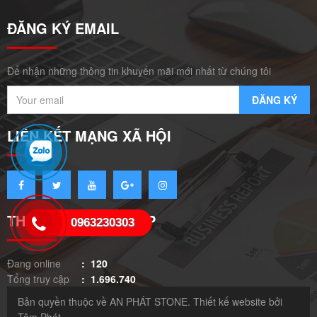
ĐĂNG KÝ EMAIL
Để nhận những thông tin khuyến mãi mới nhất từ chúng tôi
LIÊN KẾT MẠNG XÃ HỘI
THỐNG KÊ TRUY CẬP
0963230303
Đang online
: 120
Tổng truy cập
: 1.696.740
Bản quyền thuộc về AN PHÁT STONE. Thiết kế website bởi