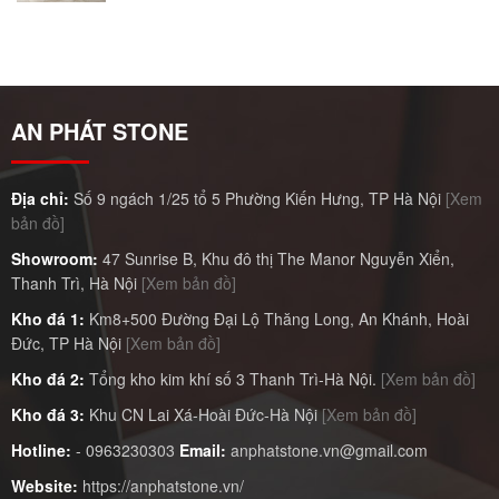
AN PHÁT STONE
Địa chỉ:
Số 9 ngách 1/25 tổ 5 Phường Kiến Hưng, TP Hà Nội
[Xem
bản đồ]
Showroom:
47 Sunrise B, Khu đô thị The Manor Nguyễn Xiển,
Thanh Trì, Hà Nội
[Xem bản đồ]
Kho đá 1:
Km8+500 Đường Đại Lộ Thăng Long, An Khánh, Hoài
Đức, TP Hà Nội
[Xem bản đồ]
Kho đá 2:
Tổng kho kim khí số 3 Thanh Trì-Hà Nội.
[Xem bản đồ]
Kho đá 3:
Khu CN Lai Xá-Hoài Đức-Hà Nội
[Xem bản đồ]
Hotline:
-
0963230303
Email:
anphatstone.vn@gmail.com
Website:
https://anphatstone.vn/