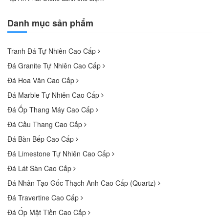
thự, căn hộ luxury, nhà phố,
showroom bếp và các không gian
Danh mục sản phẩm
nội thất yêu cầu tính thẩm mỹ
cao. Hình ảnh mẫu đá giúp
Tranh Đá Tự Nhiên Cao Cấp
khách hàng tham khảo màu sắc,
vân đá và phong cách...
Đá Granite Tự Nhiên Cao Cấp
Đá Hoa Văn Cao Cấp
Đá Marble Tự Nhiên Cao Cấp
Đá Ốp Thang Máy Cao Cấp
Đá Cầu Thang Cao Cấp
Đá Bàn Bếp Cao Cấp
Đá Limestone Tự Nhiên Cao Cấp
Đá Lát Sàn Cao Cấp
Đá Nhân Tạo Gốc Thạch Anh Cao Cấp (Quartz)
Đá Travertine Cao Cấp
Đá Ốp Mặt Tiền Cao Cấp