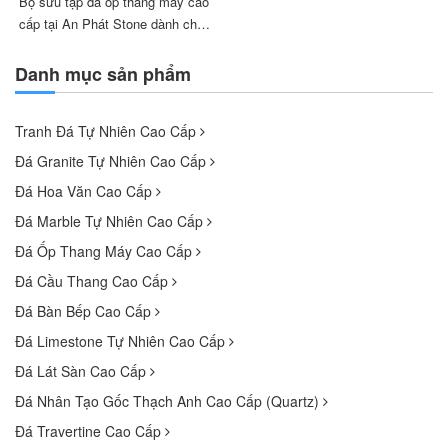
Bộ sưu tập đá ốp thang máy cao
cấp tại An Phát Stone dành cho
biệt thự, khách sạn, showroom,
văn phòng và các công trình yêu
Danh mục sản phẩm
cầu tính thẩm mỹ cao. Hình ảnh
mẫu đá giúp khách hàng tham
Tranh Đá Tự Nhiên Cao Cấp
khảo màu sắc, vân đá và phong
cách hoàn thiện phù...
Đá Granite Tự Nhiên Cao Cấp
Đá Hoa Văn Cao Cấp
Đá Marble Tự Nhiên Cao Cấp
Đá Ốp Thang Máy Cao Cấp
Đá Cầu Thang Cao Cấp
Đá Bàn Bếp Cao Cấp
Đá Limestone Tự Nhiên Cao Cấp
Đá Lát Sàn Cao Cấp
Đá Nhân Tạo Gốc Thạch Anh Cao Cấp (Quartz)
Đá Travertine Cao Cấp