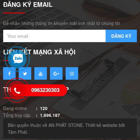
ĐĂNG KÝ EMAIL
Để nhận những thông tin khuyến mãi mới nhất từ chúng tôi
LIÊN KẾT MẠNG XÃ HỘI
THỐNG KÊ TRUY CẬP
0963230303
Đang online
: 120
Tổng truy cập
: 1.696.187
Bản quyền thuộc về AN PHÁT STONE. Thiết kế website bởi
Tâm Phát.