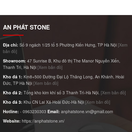
AN PHÁT STONE
Địa chỉ:
Số 9 ngách 1/25 tổ 5 Phường Kiến Hưng, TP Hà Nội
[Xem
bản đồ]
Showroom:
47 Sunrise B, Khu đô thị The Manor Nguyễn Xiển,
Thanh Trì, Hà Nội
[Xem bản đồ]
Kho đá 1:
Km8+500 Đường Đại Lộ Thăng Long, An Khánh, Hoài
Đức, TP Hà Nội
[Xem bản đồ]
Kho đá 2:
Tổng kho kim khí số 3 Thanh Trì-Hà Nội.
[Xem bản đồ]
Kho đá 3:
Khu CN Lai Xá-Hoài Đức-Hà Nội
[Xem bản đồ]
Hotline:
-
0963230303
Email:
anphatstone.vn@gmail.com
Website:
https://anphatstone.vn/