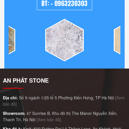
ĐT:
-
0963230303
AN PHÁT STONE
Địa chỉ:
Số 9 ngách 1/25 tổ 5 Phường Kiến Hưng, TP Hà Nội
[Xem
bản đồ]
Showroom:
47 Sunrise B, Khu đô thị The Manor Nguyễn Xiển,
Thanh Trì, Hà Nội
[Xem bản đồ]
Kho đá 1:
Km8+500 Đường Đại Lộ Thăng Long, An Khánh, Hoài