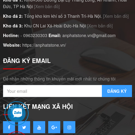
Đức, TP Hà Nội
[Xem bản đồ]
Kho đá 2:
Tổng kho kim khí số 3 Thanh Trì-Hà Nội.
[Xem bản đồ]
Kho đá 3:
Khu CN Lai Xá-Hoài Đức-Hà Nội
[Xem bản đồ]
Hotline:
-
0963230303
Email:
anphatstone.vn@gmail.com
Website:
https://anphatstone.vn/
ĐĂNG KÝ EMAIL
Để nhận những thông tin khuyến mãi mới nhất từ chúng tôi
LIÊN KẾT MẠNG XÃ HỘI