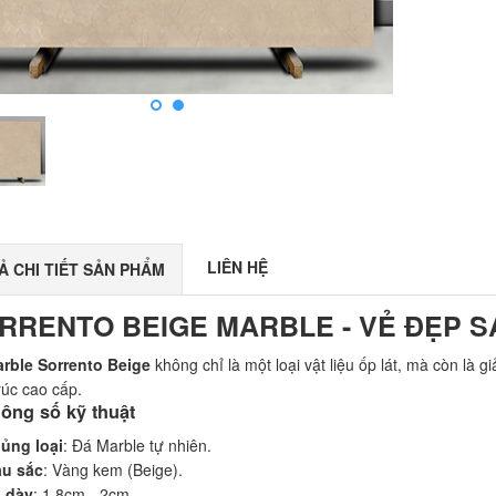
LIÊN HỆ
Ả CHI TIẾT SẢN PHẨM
RRENTO BEIGE MARBLE - VẺ ĐẸP 
rble Sorrento Beige
không chỉ là một loại vật liệu ốp lát, mà còn là 
rúc cao cấp.
hông số kỹ thuật
ủng loại
: Đá Marble tự nhiên.
u sắc
: Vàng kem (Beige).
 dày
: 1.8cm - 2cm.