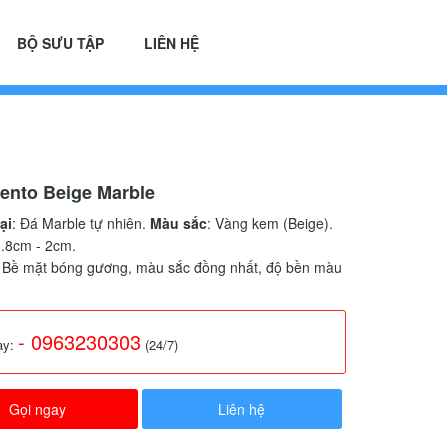
BỘ SƯU TẬP
LIÊN HỆ
rento Beige Marble
ại
: Đá Marble tự nhiên.
Màu sắc
: Vàng kem (Beige).
1.8cm - 2cm.
: Bề mặt bóng gương, màu sắc đồng nhất, độ bền màu
- 0963230303
ay:
(24/7)
Gọi ngay
Liên hệ