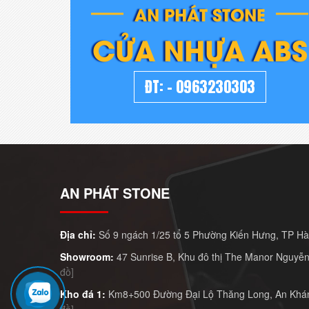
AN PHÁT STONE
CỬA NHỰA ABS
ĐT:
-
0963230303
AN PHÁT STONE
Địa chỉ:
Số 9 ngách 1/25 tổ 5 Phường Kiến Hưng, TP H
Showroom:
47 Sunrise B, Khu đô thị The Manor Nguyễn
đồ]
Kho đá 1:
Km8+500 Đường Đại Lộ Thăng Long, An Khán
đồ]