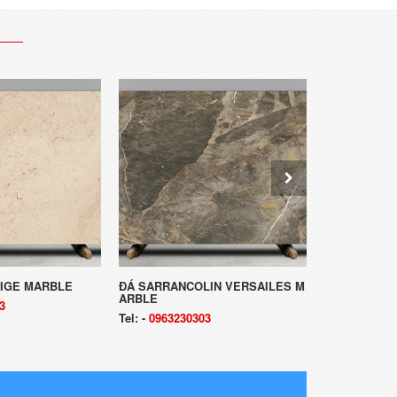
EIGE MARBLE
ĐÁ SARRANCOLIN VERSAILES M
ĐÁ SARRAN
ARBLE
LE
3
Tel:
-
0963230303
Tel:
-
096323