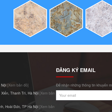
ĐĂNG KÝ EMAIL
à Nội
[Xem bản đồ]
Để nhận những thông tin khuyến mã
 Xiển, Thanh Trì, Hà Nội
[Xem bản
h, Hoài Đức, TP Hà Nội
[Xem bản