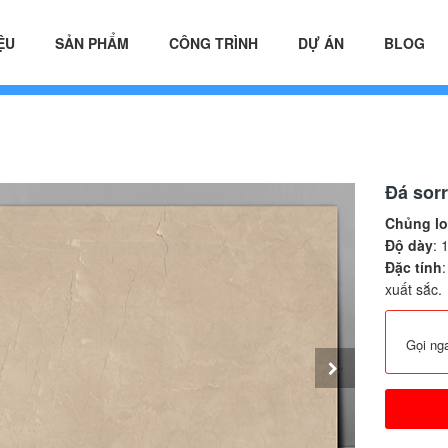
ỆU
SẢN PHẨM
CÔNG TRÌNH
DỰ ÁN
BLOG
Đá sor
Chủng lo
Độ dày
: 
Đặc tính
xuất sắc.
Gọi ng