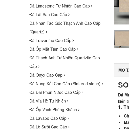
Đá Limestone Tự Nhiên Cao Cấp
Đá Lát Sàn Cao Cấp
Đá Nhân Tạo Gốc Thạch Anh Cao Cấp
(Quartz)
Đá Travertine Cao Cấp
Đá Ốp Mặt Tiền Cao Cấp
Đá Thạch Anh Tự Nhiên Quartzite Cao
Cấp
MÔ T
Đá Onyx Cao Cấp
SO
Đá Nung Kết Cao Cấp (Sintered stone)
Đá Đài Phun Nước Cao Cấp
Đá Ma
Đá Vỉa Hè Tự Nhiên
kiến t
1. T
Đá Ốp Vách Phòng Khách
Ch
Đá Lavabo Cao Cấp
Mà
Đá Lò Sưởi Cao Cấp
Độ