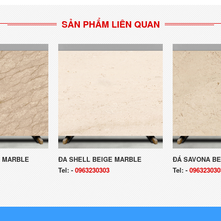
SẢN PHẨM LIÊN QUAN
E MARBLE
ĐA SHELL BEIGE MARBLE
ĐÁ SAVONA B
Tel:
-
0963230303
Tel:
-
096323030