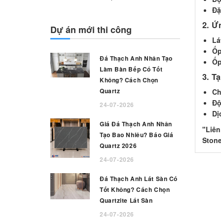
Đặ
2. Ứ
Dự án mới thi công
Lá
Ốp
Đá Thạch Anh Nhân Tạo
Ốp
Làm Bàn Bếp Có Tốt
3. T
Không? Cách Chọn
Quartz
Ch
Độ
24-07-2026
Dị
Giá Đá Thạch Anh Nhân
"Liên
Tạo Bao Nhiêu? Báo Giá
Stone
Quartz 2026
24-07-2026
Đá Thạch Anh Lát Sàn Có
Tốt Không? Cách Chọn
Quartzite Lát Sàn
24-07-2026