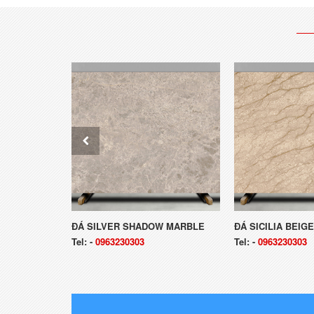
OPERA MARB
ĐÁ SILVER SHADOW MARBLE
ĐÁ SICILIA BEIG
Tel:
-
0963230303
Tel:
-
0963230303