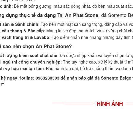
c tính
: Bề mặt bóng gương, màu sắc đồng nhất, độ bền màu xuất sắc.
Tại
, đá Sorrento B
ng dụng thực tế đa dạng
An Phat Stone
t sàn & Sảnh chính
: Tạo nên một mặt sàn sang trọng, đẳng cấp và vô
 cầu thang & Bậc cấp
: Mang lại vẻ đẹp thanh lịch và sự vững chãi cho 
 vách trang trí & Lavabo
: Tạo điểm nhấn nhẹ nhàng nhưng đầy tinh 
ại sao nên chọn An Phat Stone?
ất lượng kiểm soát chặt chẽ
: Đá được nhập khẩu và tuyển chọn từn
i ngũ thi công chuyên nghiệp
: Thợ tay nghề cao, xử lý kỹ thuật tỉ mỉ
ch vụ hậu mãi tận tâm
: Bảo hành lâu dài, hỗ trợ chống thấm và đánh 
 hệ ngay Hotline: 0963230303 để nhận báo giá đá Sorrento Beige t
!"
HÌNH ẢNH