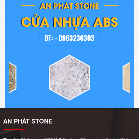
AN PHÁT STONE
CỬA NHỰA ABS
ĐT:
-
0963230303
AN PHÁT STONE