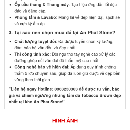
Ốp cầu thang & Thang máy
: Tạo hiệu ứng dẫn lối độc
đáo và đẳng cấp.
Phòng tắm & Lavabo
: Mang lại vẻ đẹp hiện đại, sạch sẽ
và cực kỳ ấm áp.
3. Tại sao nên chọn mua đá tại An Phat Stone?
Chất lượng tuyệt đối
: Đá được tuyển chọn kỹ lưỡng,
đảm bảo hệ vân đều và đẹp nhất.
Thi công tinh xảo
: Đội ngũ thợ tay nghề cao xử lý các
đường ghép nối vân đạt độ thẩm mỹ cao nhất.
Công nghệ bảo vệ hiện đại
: Áp dụng quy trình chống
thấm 5 lớp chuyên sâu, giúp đá luôn giữ được vẻ đẹp bền
vững theo thời gian.
"Liên hệ ngay Hotline: 0963230303 để được tư vấn, báo
giá và chiêm ngưỡng những tấm đá Tobacco Brown đẹp
nhất tại kho An Phat Stone!"
HÌNH ẢNH