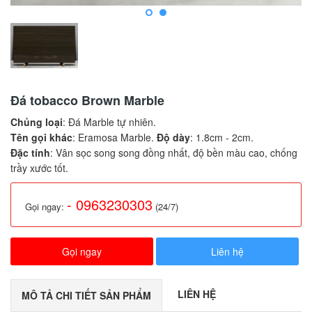
Đá tobacco Brown Marble
Chủng loại
: Đá Marble tự nhiên.
Tên gọi khác
: Eramosa Marble.
Độ dày
: 1.8cm - 2cm.
Đặc tính
: Vân sọc song song đồng nhất, độ bền màu cao, chống
trầy xước tốt.
- 0963230303
Gọi ngay:
(24/7)
Gọi ngay
Liên hệ
LIÊN HỆ
MÔ TẢ CHI TIẾT SẢN PHẨM