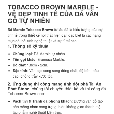
TOBACCO BROWN MARBLE -
VẺ ĐẸP TINH TẾ CỦA ĐÁ VÂN
GỖ TỰ NHIÊN
Đá Marble Tobacco Brown
từ lâu đã là biểu tượng của sự
tinh tế trong thiết kế nội thất hiện đại, đặc biệt là các hạng
mục đòi hỏi tính nghệ thuật và sự tỉ mỉ cao.
1. Thông số kỹ thuật
Chủng loại
: Đá Marble tự nhiên.
Tên gọi khác
: Eramosa Marble.
Độ dày
: 1.8cm - 2cm.
Đặc tính
: Vân sọc song song đồng nhất, độ bền màu
cao, chống trầy xước tốt.
Tại
2. Ứng dụng thi công mang tính đột phá
An
, chúng tôi chuyên thiết kế và thi công đá
Phat Stone
Tobacco Brown cho:
Vách tivi & Tranh đá phòng khách
: Đường vân gỗ tạo
nên mảng nhấn sang trọng, biến không gian thành một
tác phẩm nghệ thuật kiến trúc.