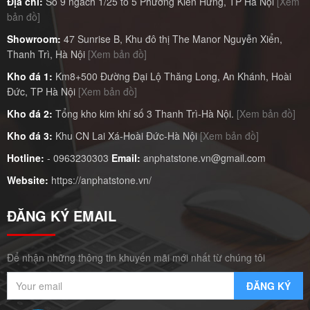
Địa chỉ:
Số 9 ngách 1/25 tổ 5 Phường Kiến Hưng, TP Hà Nội
[Xem
bản đồ]
Showroom:
47 Sunrise B, Khu đô thị The Manor Nguyễn Xiển,
Thanh Trì, Hà Nội
[Xem bản đồ]
Kho đá 1:
Km8+500 Đường Đại Lộ Thăng Long, An Khánh, Hoài
Đức, TP Hà Nội
[Xem bản đồ]
Kho đá 2:
Tổng kho kim khí số 3 Thanh Trì-Hà Nội.
[Xem bản đồ]
Kho đá 3:
Khu CN Lai Xá-Hoài Đức-Hà Nội
[Xem bản đồ]
Hotline:
-
0963230303
Email:
anphatstone.vn@gmail.com
Website:
https://anphatstone.vn/
ĐĂNG KÝ EMAIL
Để nhận những thông tin khuyến mãi mới nhất từ chúng tôi