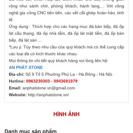
rộng như sảnh chờ, phòng khách, hành lang,... Với công
nghệ gia công CNC tiên tiến, các vết cắt ghép hoàn hảo, tinh
tế.
Ứng dụng : Thích hợp cho các hạng mục đá bàn bếp, đá ốp
lát cầu thang, đá ốp nhà tắm, đá ốp lát mặt tiền, đá ốp bàn
bếp, đá lát sàn …
*Lưu ý: Tùy theo nhu cầu của quý khách mà có thể cung cấp
các loại đá có kích thước khác nhau.
Mọi thông tin chi tiết quý khách hàng vui lòng liên hệ:
AN PHÁT STONE
Địa chỉ:
Số 9 Tổ 5 Phường Phú La - Hà Đông - Hà Nội.
Hotline:
0963230303 - 0943691979
Email:
anphatstone.vn@gmail.com
Website:
http://anphatstone.vn/
HÌNH ẢNH
Danh mục sản phẩm