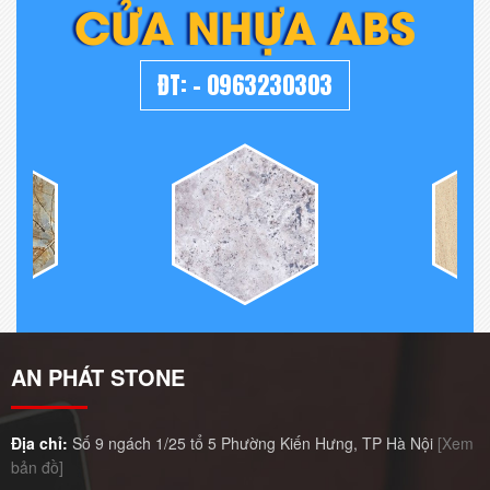
CỬA NHỰA ABS
ĐT:
-
0963230303
AN PHÁT STONE
Địa chỉ:
Số 9 ngách 1/25 tổ 5 Phường Kiến Hưng, TP Hà Nội
[Xem
bản đồ]