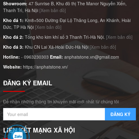
Showroom:
47 Sunrise B, Khu đô thị The Manor Nguyễn Xiển,
Thanh Trì, Hà Nội
[Xem bản đồ]
Kho đá 1:
Km8+500 Đường Đại Lộ Thăng Long, An Khánh, Hoài
Đức, TP Hà Nội
[Xem bản đồ]
Kho đá 2:
Tổng kho kim khí số 3 Thanh Trì-Hà Nội.
[Xem bản đồ]
Kho đá 3:
Khu CN Lai Xá-Hoài Đức-Hà Nội
[Xem bản đồ]
Hotline:
-
0963230303
Email:
anphatstone.vn@gmail.com
Website:
https://anphatstone.vn/
ĐĂNG KÝ EMAIL
Để nhận những thông tin khuyến mãi mới nhất từ chúng tôi
LIÊN KẾT MẠNG XÃ HỘI