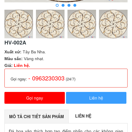
HV-002A
Xuất xứ:
Tây Ba Nha.
Màu sắc:
Vàng nhạt.
Giá:
Liên hệ.
- 0963230303
Gọi ngay:
(24/7)
Gọi ngay
Liên hệ
LIÊN HỆ
MÔ TẢ CHI TIẾT SẢN PHẨM
Đá hoa văn thích hợp tạo điểm nhấn cho các không gian