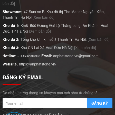
bản đồ]
Showroom:
47 Sunrise B, Khu đô thị The Manor Nguyễn Xiển,
Thanh Trì, Hà Nội
[Xem bản đồ]
Kho đá 1:
Km8+500 Đường Đại Lộ Thăng Long, An Khánh, Hoài
Đức, TP Hà Nội
[Xem bản đồ]
Kho đá 2:
Tổng kho kim khí số 3 Thanh Trì-Hà Nội.
[Xem bản đồ]
Kho đá 3:
Khu CN Lai Xá-Hoài Đức-Hà Nội
[Xem bản đồ]
Hotline:
-
0963230303
Email:
anphatstone.vn@gmail.com
Website:
https://anphatstone.vn/
ĐĂNG KÝ EMAIL
Để nhận những thông tin khuyến mãi mới nhất từ chúng tôi