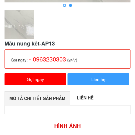
Mẫu nung kết-AP13
- 0963230303
Gọi ngay:
(24/7)
Gọi ngay
Liên hệ
LIÊN HỆ
MÔ TẢ CHI TIẾT SẢN PHẨM
HÌNH ẢNH