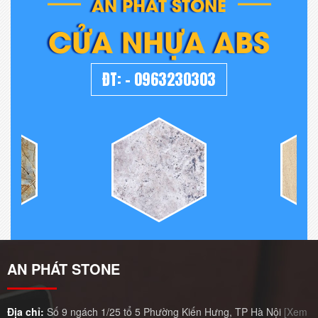
AN PHÁT STONE
CỬA NHỰA ABS
ĐT:
-
0963230303
AN PHÁT STONE
Địa chỉ:
Số 9 ngách 1/25 tổ 5 Phường Kiến Hưng, TP Hà Nội
[Xem