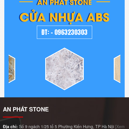
AN PHÁT STONE
CỬA NHỰA ABS
ĐT:
-
0963230303
AN PHÁT STONE
Địa chỉ:
Số 9 ngách 1/25 tổ 5 Phường Kiến Hưng, TP Hà Nội
[Xem