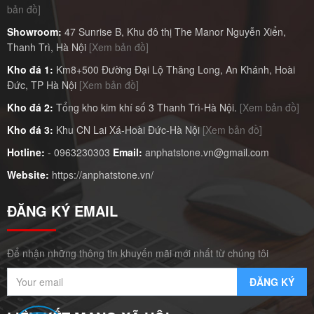
bản đồ]
Showroom:
47 Sunrise B, Khu đô thị The Manor Nguyễn Xiển,
Thanh Trì, Hà Nội
[Xem bản đồ]
Kho đá 1:
Km8+500 Đường Đại Lộ Thăng Long, An Khánh, Hoài
Đức, TP Hà Nội
[Xem bản đồ]
Kho đá 2:
Tổng kho kim khí số 3 Thanh Trì-Hà Nội.
[Xem bản đồ]
Kho đá 3:
Khu CN Lai Xá-Hoài Đức-Hà Nội
[Xem bản đồ]
Hotline:
-
0963230303
Email:
anphatstone.vn@gmail.com
Website:
https://anphatstone.vn/
ĐĂNG KÝ EMAIL
Để nhận những thông tin khuyến mãi mới nhất từ chúng tôi