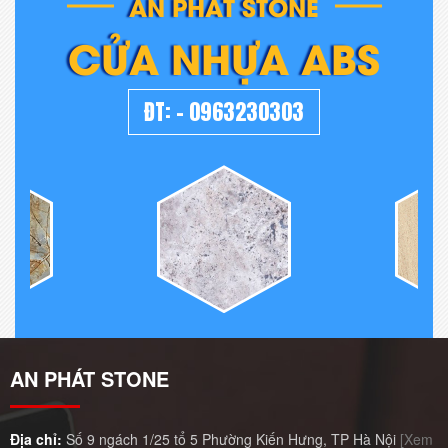
AN PHÁT STONE
CỬA NHỰA ABS
ĐT:
-
0963230303
AN PHÁT STONE
Địa chỉ:
Số 9 ngách 1/25 tổ 5 Phường Kiến Hưng, TP Hà Nội
[Xem