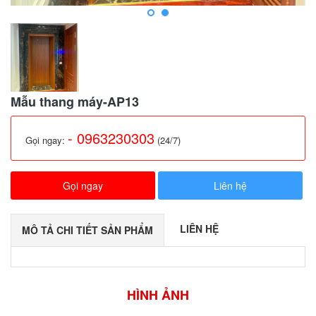
Mẫu thang máy-AP13
- 0963230303
Gọi ngay:
(24/7)
Gọi ngay
Liên hệ
LIÊN HỆ
MÔ TẢ CHI TIẾT SẢN PHẨM
HÌNH ẢNH