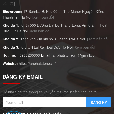
bản đồ]
Showroom:
47 Sunrise B, Khu đô thị The Manor Nguyễn Xiển,
Thanh Trì, Hà Nội
[Xem bản đồ]
Kho đá 1:
Km8+500 Đường Đại Lộ Thăng Long, An Khánh, Hoài
Đức, TP Hà Nội
[Xem bản đồ]
Kho đá 2:
Tổng kho kim khí số 3 Thanh Trì-Hà Nội.
[Xem bản đồ]
Kho đá 3:
Khu CN Lai Xá-Hoài Đức-Hà Nội
[Xem bản đồ]
Hotline:
-
0963230303
Email:
anphatstone.vn@gmail.com
Website:
https://anphatstone.vn/
ĐĂNG KÝ EMAIL
Để nhận những thông tin khuyến mãi mới nhất từ chúng tôi