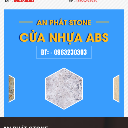
Tel:
-
0963230303
Tel:
-
0963230303
AN PHÁT STONE
CỬA NHỰA ABS
ĐT:
-
0963230303