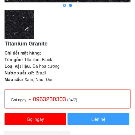
Titanium Granite
Chi ti
ế
t m
ặ
t hàng:
Tên g
ố
c:
Titanium Black
Lo
ạ
i v
ậ
t li
ệ
u:
Đá hoa cương
N
ướ
c xu
ấ
t x
ứ
:
Brazil
Màu s
ắ
c:
Xám, Nâu, Đen
- 0963230303
Gọi ngay:
(24/7)
Gọi ngay
Liên hệ