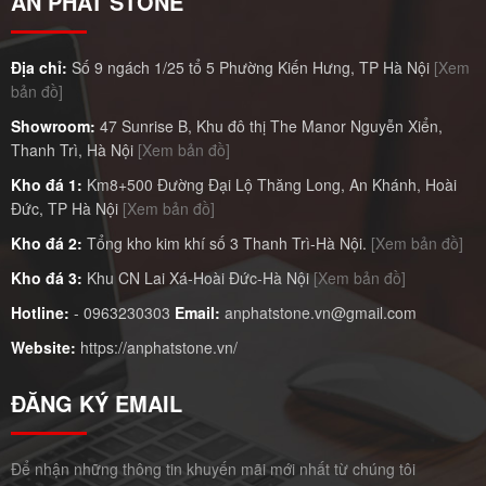
AN PHÁT STONE
Địa chỉ:
Số 9 ngách 1/25 tổ 5 Phường Kiến Hưng, TP Hà Nội
[Xem
bản đồ]
Showroom:
47 Sunrise B, Khu đô thị The Manor Nguyễn Xiển,
Thanh Trì, Hà Nội
[Xem bản đồ]
Kho đá 1:
Km8+500 Đường Đại Lộ Thăng Long, An Khánh, Hoài
Đức, TP Hà Nội
[Xem bản đồ]
Kho đá 2:
Tổng kho kim khí số 3 Thanh Trì-Hà Nội.
[Xem bản đồ]
Kho đá 3:
Khu CN Lai Xá-Hoài Đức-Hà Nội
[Xem bản đồ]
Hotline:
-
0963230303
Email:
anphatstone.vn@gmail.com
Website:
https://anphatstone.vn/
ĐĂNG KÝ EMAIL
Để nhận những thông tin khuyến mãi mới nhất từ chúng tôi