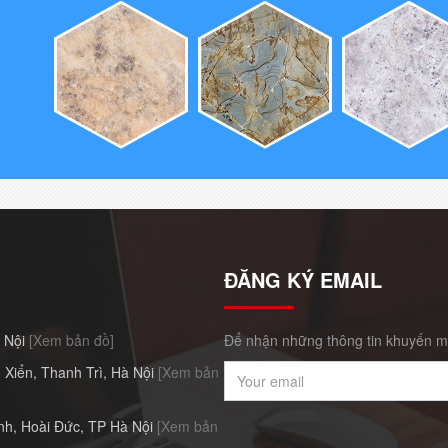
ĐĂNG KÝ EMAIL
à Nội
[Xem bản đồ]
Để nhận những thông tin khuyến mã
 Xiển, Thanh Trì, Hà Nội
[Xem bản
h, Hoài Đức, TP Hà Nội
[Xem bản