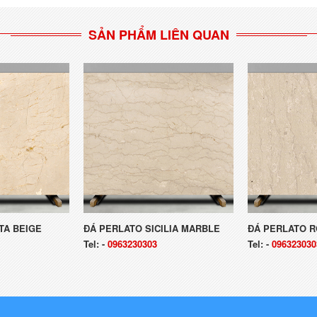
SẢN PHẨM LIÊN QUAN
TA BEIGE
ĐÁ PERLATO SICILIA MARBLE
ĐÁ PERLATO 
Tel:
-
0963230303
Tel:
-
096323030