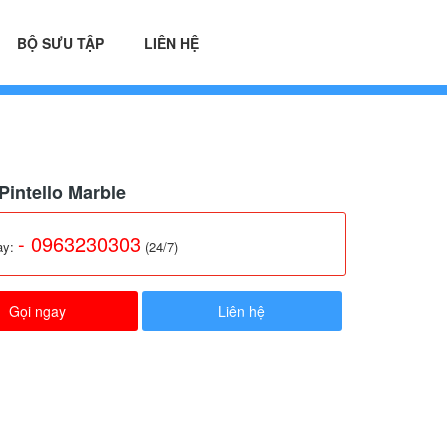
BỘ SƯU TẬP
LIÊN HỆ
Pintello Marble
- 0963230303
ay:
(24/7)
Gọi ngay
Liên hệ