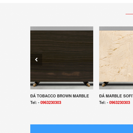
 MARBLE
ĐÁ TOBACCO BROWN MARBLE
ĐÁ MARBLE SOFI
Tel:
-
0963230303
Tel:
-
0963230303