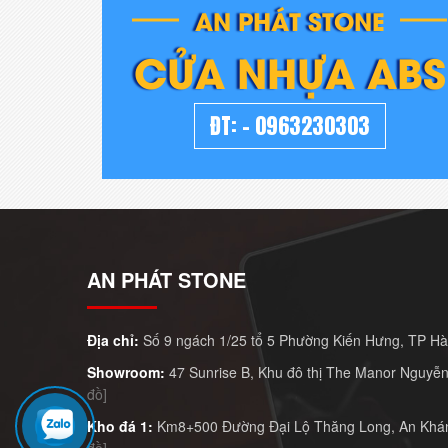
AN PHÁT STONE
CỬA NHỰA ABS
ĐT:
-
0963230303
AN PHÁT STONE
Địa chỉ:
Số 9 ngách 1/25 tổ 5 Phường Kiến Hưng, TP H
Showroom:
47 Sunrise B, Khu đô thị The Manor Nguyễn
đồ]
Kho đá 1:
Km8+500 Đường Đại Lộ Thăng Long, An Khán
đồ]