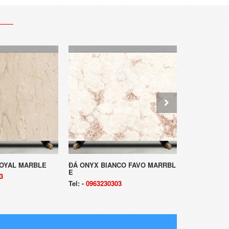
ROYAL MARBLE
ĐÁ ONYX BIANCO FAVO MARRBL
ĐÁ OLIVER
E
3
Tel:
-
096323
Tel:
-
0963230303