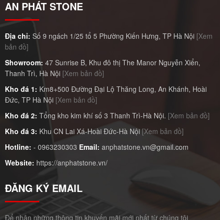
AN PHÁT STONE
Địa chỉ:
Số 9 ngách 1/25 tổ 5 Phường Kiến Hưng, TP Hà Nội
[Xem
bản đồ]
Showroom:
47 Sunrise B, Khu đô thị The Manor Nguyễn Xiển,
Thanh Trì, Hà Nội
[Xem bản đồ]
Kho đá 1:
Km8+500 Đường Đại Lộ Thăng Long, An Khánh, Hoài
Đức, TP Hà Nội
[Xem bản đồ]
Kho đá 2:
Tổng kho kim khí số 3 Thanh Trì-Hà Nội.
[Xem bản đồ]
Kho đá 3:
Khu CN Lai Xá-Hoài Đức-Hà Nội
[Xem bản đồ]
Hotline:
-
0963230303
Email:
anphatstone.vn@gmail.com
Website:
https://anphatstone.vn/
ĐĂNG KÝ EMAIL
Để nhận những thông tin khuyến mãi mới nhất từ chúng tôi