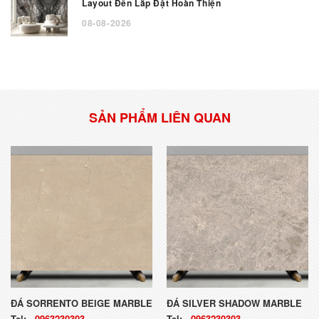
Layout Đến Lắp Đặt Hoàn Thiện
08-08-2026
SẢN PHẨM LIÊN QUAN
ĐÁ SORRENTO BEIGE MARBLE
ĐÁ SILVER SHADOW MARBLE
Tel:
-
0963230303
Tel:
-
0963230303