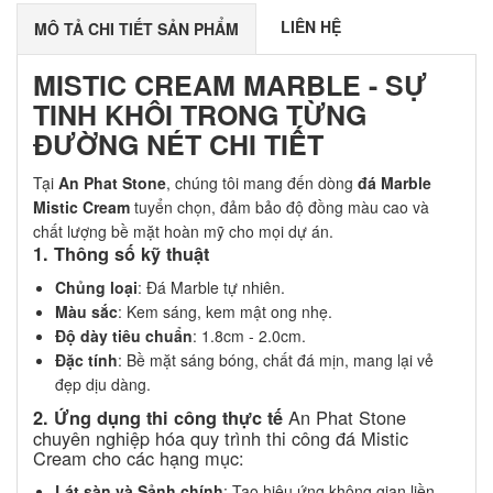
LIÊN HỆ
MÔ TẢ CHI TIẾT SẢN PHẨM
MISTIC CREAM MARBLE - SỰ
TINH KHÔI TRONG TỪNG
ĐƯỜNG NÉT CHI TIẾT
Tại
An Phat Stone
, chúng tôi mang đến dòng
đá Marble
Mistic Cream
tuyển chọn, đảm bảo độ đồng màu cao và
chất lượng bề mặt hoàn mỹ cho mọi dự án.
1. Thông số kỹ thuật
Chủng loại
: Đá Marble tự nhiên.
Màu sắc
: Kem sáng, kem mật ong nhẹ.
Độ dày tiêu chuẩn
: 1.8cm - 2.0cm.
Đặc tính
: Bề mặt sáng bóng, chất đá mịn, mang lại vẻ
đẹp dịu dàng.
An Phat Stone
2. Ứng dụng thi công thực tế
chuyên nghiệp hóa quy trình thi công đá Mistic
Cream cho các hạng mục:
Lát sàn và Sảnh chính
: Tạo hiệu ứng không gian liền