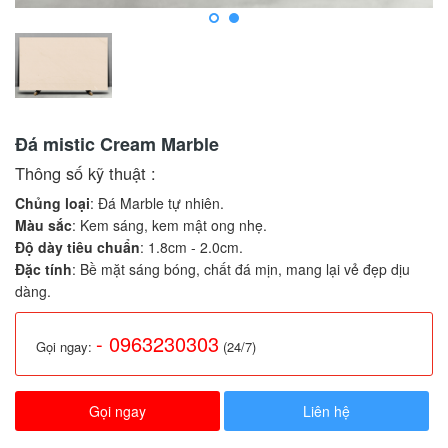
Đá mistic Cream Marble
Thông số kỹ thuật :
Chủng loại
: Đá Marble tự nhiên.
Màu sắc
: Kem sáng, kem mật ong nhẹ.
Độ dày tiêu chuẩn
: 1.8cm - 2.0cm.
Đặc tính
: Bề mặt sáng bóng, chất đá mịn, mang lại vẻ đẹp dịu
dàng.
- 0963230303
Gọi ngay:
(24/7)
Gọi ngay
Liên hệ