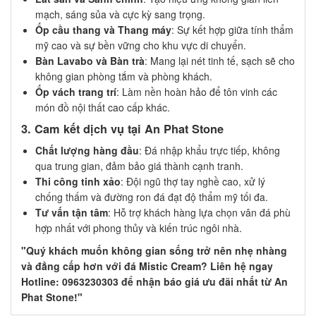
mạch, sáng sủa và cực kỳ sang trọng.
Ốp cầu thang và Thang máy
: Sự kết hợp giữa tính thẩm
mỹ cao và sự bền vững cho khu vực di chuyển.
Bàn Lavabo và Bàn trà
: Mang lại nét tinh tế, sạch sẽ cho
không gian phòng tắm và phòng khách.
Ốp vách trang trí
: Làm nền hoàn hảo để tôn vinh các
món đồ nội thất cao cấp khác.
3. Cam kết dịch vụ tại An Phat Stone
Chất lượng hàng đầu
: Đá nhập khẩu trực tiếp, không
qua trung gian, đảm bảo giá thành cạnh tranh.
Thi công tinh xảo
: Đội ngũ thợ tay nghề cao, xử lý
chống thấm và đường ron đá đạt độ thẩm mỹ tối đa.
Tư vấn tận tâm
: Hỗ trợ khách hàng lựa chọn vân đá phù
hợp nhất với phong thủy và kiến trúc ngôi nhà.
"Quý khách muốn không gian sống trở nên nhẹ nhàng
và đẳng cấp hơn với đá Mistic Cream? Liên hệ ngay
Hotline: 0963230303 để nhận báo giá ưu đãi nhất từ An
Phat Stone!"