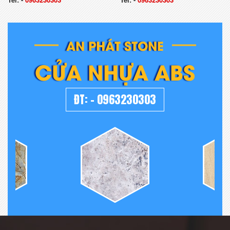
AN PHÁT STONE
CỬA NHỰA ABS
ĐT:
-
0963230303