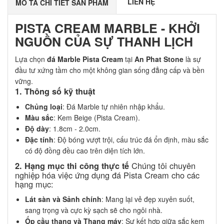
LIÊN HỆ
MÔ TẢ CHI TIẾT SẢN PHẨM
PISTA CREAM MARBLE - KHỞI
NGUỒN CỦA SỰ THANH LỊCH
Lựa chọn
đá Marble Pista Cream
tại
An Phat Stone
là sự
đầu tư xứng tầm cho một không gian sống đẳng cấp và bền
vững.
1. Thông số kỹ thuật
Chủng loại
: Đá Marble tự nhiên nhập khẩu.
Màu sắc
: Kem Beige (Pista Cream).
Độ dày
: 1.8cm - 2.0cm.
Đặc tính
: Độ bóng vượt trội, cấu trúc đá ổn định, màu sắc
có độ đồng đều cao trên diện tích lớn.
Chúng tôi chuyên
2. Hạng mục thi công thực tế
nghiệp hóa việc ứng dụng đá Pista Cream cho các
hạng mục:
Lát sàn và Sảnh chính
: Mang lại vẻ đẹp xuyên suốt,
sang trọng và cực kỳ sạch sẽ cho ngôi nhà.
Ốp cầu thang và Thang máy
: Sự kết hợp giữa sắc kem