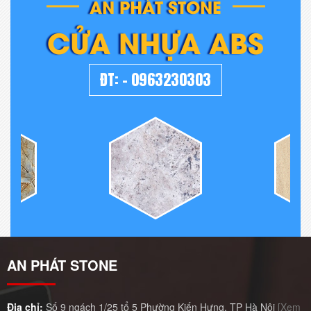
AN PHÁT STONE
CỬA NHỰA ABS
ĐT:
-
0963230303
AN PHÁT STONE
Địa chỉ:
Số 9 ngách 1/25 tổ 5 Phường Kiến Hưng, TP Hà Nội
[Xem