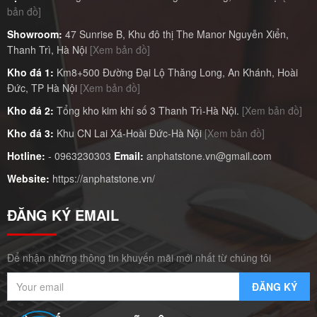
bản đồ]
Showroom:
47 Sunrise B, Khu đô thị The Manor Nguyễn Xiển,
Thanh Trì, Hà Nội
[Xem bản đồ]
Kho đá 1:
Km8+500 Đường Đại Lộ Thăng Long, An Khánh, Hoài
Đức, TP Hà Nội
[Xem bản đồ]
Kho đá 2:
Tổng kho kim khí số 3 Thanh Trì-Hà Nội.
[Xem bản đồ]
Kho đá 3:
Khu CN Lai Xá-Hoài Đức-Hà Nội
[Xem bản đồ]
Hotline:
-
0963230303
Email:
anphatstone.vn@gmail.com
Website:
https://anphatstone.vn/
ĐĂNG KÝ EMAIL
Để nhận những thông tin khuyến mãi mới nhất từ chúng tôi