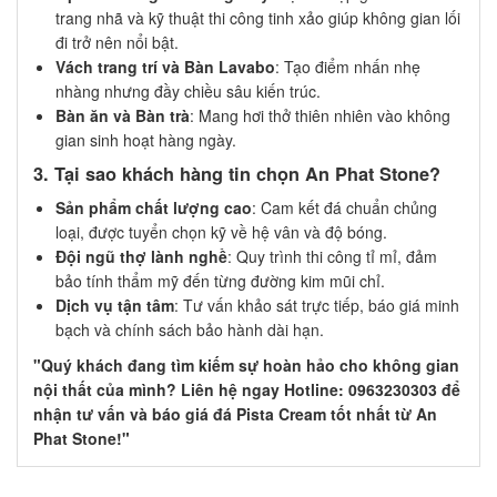
trang nhã và kỹ thuật thi công tinh xảo giúp không gian lối
đi trở nên nổi bật.
Vách trang trí và Bàn Lavabo
: Tạo điểm nhấn nhẹ
nhàng nhưng đầy chiều sâu kiến trúc.
Bàn ăn và Bàn trà
: Mang hơi thở thiên nhiên vào không
gian sinh hoạt hàng ngày.
3. Tại sao khách hàng tin chọn An Phat Stone?
Sản phẩm chất lượng cao
: Cam kết đá chuẩn chủng
loại, được tuyển chọn kỹ về hệ vân và độ bóng.
Đội ngũ thợ lành nghề
: Quy trình thi công tỉ mỉ, đảm
bảo tính thẩm mỹ đến từng đường kim mũi chỉ.
Dịch vụ tận tâm
: Tư vấn khảo sát trực tiếp, báo giá minh
bạch và chính sách bảo hành dài hạn.
"Quý khách đang tìm kiếm sự hoàn hảo cho không gian
nội thất của mình? Liên hệ ngay Hotline: 0963230303 để
nhận tư vấn và báo giá đá Pista Cream tốt nhất từ An
Phat Stone!"