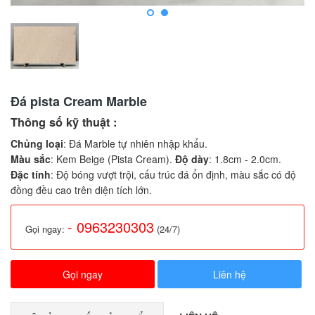
Đá pista Cream Marble
Thông số kỹ thuật :
Chủng loại
: Đá Marble tự nhiên nhập khẩu.
Màu sắc
: Kem Beige (Pista Cream).
Độ dày
: 1.8cm - 2.0cm.
Đặc tính
: Độ bóng vượt trội, cấu trúc đá ổn định, màu sắc có độ
đồng đều cao trên diện tích lớn.
- 0963230303
Gọi ngay:
(24/7)
Gọi ngay
Liên hệ