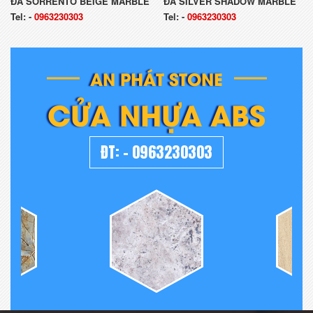
ĐÁ SORRENTO BEIGE MARBLE
ĐÁ SILVER SHADOW MARBLE
Tel:
-
0963230303
Tel:
-
0963230303
AN PHÁT STONE
CỬA NHỰA ABS
ĐT:
-
0963230303