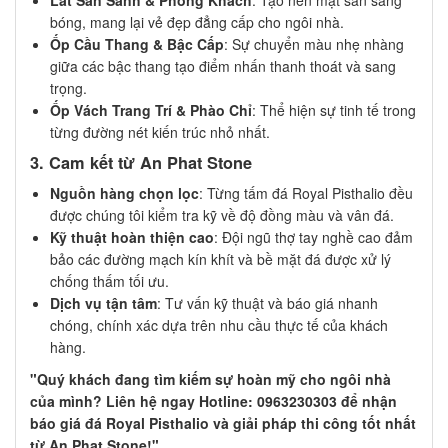
Lát Sàn Sảnh & Phòng Khách
: Tạo nên mặt sàn sáng
bóng, mang lại vẻ đẹp đẳng cấp cho ngôi nhà.
Ốp Cầu Thang & Bậc Cấp
: Sự chuyển màu nhẹ nhàng
giữa các bậc thang tạo điểm nhấn thanh thoát và sang
trọng.
Ốp Vách Trang Trí & Phào Chỉ
: Thể hiện sự tinh tế trong
từng đường nét kiến trúc nhỏ nhất.
3. Cam kết từ An Phat Stone
Nguồn hàng chọn lọc
: Từng tấm đá Royal Pisthalio đều
được chúng tôi kiểm tra kỹ về độ đồng màu và vân đá.
Kỹ thuật hoàn thiện cao
: Đội ngũ thợ tay nghề cao đảm
bảo các đường mạch kín khít và bề mặt đá được xử lý
chống thấm tối ưu.
Dịch vụ tận tâm
: Tư vấn kỹ thuật và báo giá nhanh
chóng, chính xác dựa trên nhu cầu thực tế của khách
hàng.
"Quý khách đang tìm kiếm sự hoàn mỹ cho ngôi nhà
của mình? Liên hệ ngay Hotline: 0963230303 để nhận
báo giá đá Royal Pisthalio và giải pháp thi công tốt nhất
từ An Phat Stone!"