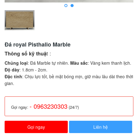
Đá royal Pisthalio Marble
t :
Thông số kỹ thuậ
Chủng loại
: Đá Marble tự nhiên.
Màu sắc
: Vàng kem thanh lịch.
Độ dày
: 1.8cm - 2cm.
Đặc tính
: Chịu lực tốt, bề mặt bóng mịn, giữ màu lâu dài theo thời
gian.
- 0963230303
Gọi ngay:
(24/7)
Gọi ngay
Liên hệ