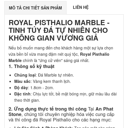
LIÊN HỆ
MÔ TẢ CHI TIẾT SẢN PHẨM
ROYAL PISTHALIO MARBLE -
TINH TÚY ĐÁ TỰ NHIÊN CHO
KHÔNG GIAN VƯƠNG GIẢ
Nếu bố muốn mang đến cho khách hàng một sự lựa chọn
vừa bền bỉ vừa mang đậm nét quý tộc,
Royal Pisthalio
Marble
chính là "ứng cử viên" sáng giá nhất.
1. Thông số kỹ thuật
Chủng loại
: Đá Marble tự nhiên.
Màu sắc
: Vàng kem thanh lịch.
Độ dày
: 1.8cm - 2cm.
Đặc tính
: Chịu lực tốt, bề mặt bóng mịn, giữ màu lâu dài
theo thời gian.
Tại
2. Ứng dụng thực tế trong thi công
An Phat
, chúng tôi chuyên nghiệp hóa việc cung cấp
Stone
và thi công đá Royal Pisthalio cho các hạng mục: