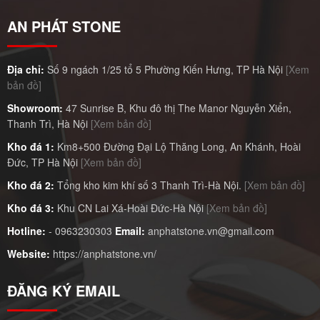
AN PHÁT STONE
Địa chỉ:
Số 9 ngách 1/25 tổ 5 Phường Kiến Hưng, TP Hà Nội
[Xem
bản đồ]
Showroom:
47 Sunrise B, Khu đô thị The Manor Nguyễn Xiển,
Thanh Trì, Hà Nội
[Xem bản đồ]
Kho đá 1:
Km8+500 Đường Đại Lộ Thăng Long, An Khánh, Hoài
Đức, TP Hà Nội
[Xem bản đồ]
Kho đá 2:
Tổng kho kim khí số 3 Thanh Trì-Hà Nội.
[Xem bản đồ]
Kho đá 3:
Khu CN Lai Xá-Hoài Đức-Hà Nội
[Xem bản đồ]
Hotline:
-
0963230303
Email:
anphatstone.vn@gmail.com
Website:
https://anphatstone.vn/
ĐĂNG KÝ EMAIL